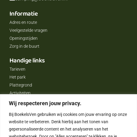
Informatie
Adres en route
Veelgestelde vragen
Openingstijden
Zorg in de buurt
Handige links
Tarieven
Het park
Plattegrond
Activiteiten
De omgeving
Wij respecteren jouw privacy.
Boekels Ven
Bij BoekelsVen gebruiken wij cookies om jouw ervaring op onze
website te verbeteren. Denk hierbij aan het tonen van
Over ons
gepersonaliseerde content en het analyseren van het
Reserveren
websitebezoek. Door op "Alles accepteren" te klikken, ga je