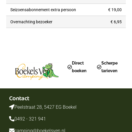
Seizoensabonnement extra persoon
€ 19,00
Overnachting bezoeker
€ 6,95
Direct
Scherpe
boeken
tarieven
Contact
Peelstraat 28, 5427 EG Boekel
0492 - 321 941
camping@boekelsven.nl